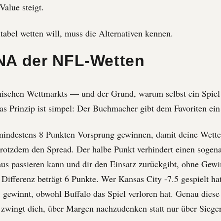
Value steigt.
abel wetten will, muss die Alternativen kennen.
NA der NFL-Wetten
anischen Wettmarkts — und der Grund, warum selbst ein Spie
Das Prinzip ist simpel: Der Buchmacher gibt dem Favoriten ei
 mindestens 8 Punkten Vorsprung gewinnen, damit deine Wett
t trotzdem den Spread. Der halbe Punkt verhindert einen sog
us passieren kann und dir den Einsatz zurückgibt, ohne Gewi
 Differenz beträgt 6 Punkte. Wer Kansas City -7.5 gespielt ha
gewinnt, obwohl Buffalo das Spiel verloren hat. Genau dies
zwingt dich, über Margen nachzudenken statt nur über Sieger