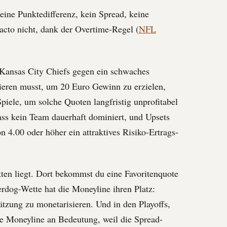
eine Punktedifferenz, kein Spread, keine
acto nicht, dank der Overtime-Regel (
NFL
en Kansas City Chiefs gegen ein schwaches
kieren musst, um 20 Euro Gewinn zu erzielen,
piele, um solche Quoten langfristig unprofitabel
ass kein Team dauerhaft dominiert, und Upsets
 4.00 oder höher ein attraktives Risiko-Ertrags-
ten liegt. Dort bekommst du eine Favoritenquote
erdog-Wette hat die Moneyline ihren Platz:
ätzung zu monetarisieren. Und in den Playoffs,
ie Moneyline an Bedeutung, weil die Spread-