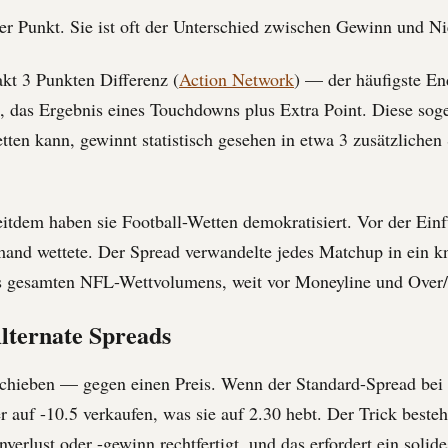
ber Punkt. Sie ist oft der Unterschied zwischen Gewinn und Ni
kt 3 Punkten Differenz (
Action Network
) — der häufigste En
 7, das Ergebnis eines Touchdowns plus Extra Point. Diese so
tten kann, gewinnt statistisch gesehen in etwa 3 zusätzlichen
eitdem haben sie Football-Wetten demokratisiert. Vor der Ei
jemand wettete. Der Spread verwandelte jedes Matchup in ein
es gesamten NFL-Wettvolumens, weit vor Moneyline und Over
lternate Spreads
rschieben — gegen einen Preis. Wenn der Standard-Spread bei C
r auf -10.5 verkaufen, was sie auf 2.30 hebt. Der Trick beste
erlust oder -gewinn rechtfertigt, und das erfordert ein soli