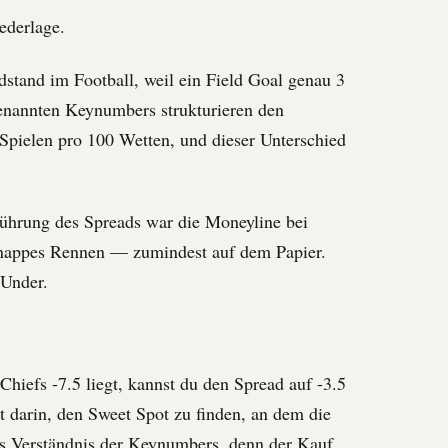
ederlage.
dstand im Football, weil ein Field Goal genau 3
genannten Keynumbers strukturieren den
 Spielen pro 100 Wetten, und dieser Unterschied
nführung des Spreads war die Moneyline bei
 knappes Rennen — zumindest auf dem Papier.
/Under.
hiefs -7.5 liegt, kannst du den Spread auf -3.5
ht darin, den Sweet Spot zu finden, an dem die
des Verständnis der Keynumbers, denn der Kauf