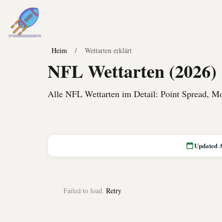
Heim
/
Wettarten erklärt
NFL Wettarten (2026)
Alle NFL Wettarten im Detail: Point Spread, M
Updated 
Failed to load.
Retry