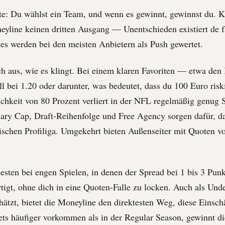
tte: Du wählst ein Team, und wenn es gewinnt, gewinnst du. K
eyline keinen dritten Ausgang — Unentschieden existiert de f
ies werden bei den meisten Anbietern als Push gewertet.
nfach aus, wie es klingt. Bei einem klaren Favoriten — etwa d
l bei 1.20 oder darunter, was bedeutet, dass du 100 Euro ris
ichkeit von 80 Prozent verliert in der NFL regelmäßig genug S
alary Cap, Draft-Reihenfolge und Free Agency sorgen dafür, d
nischen Profiliga. Umgekehrt bieten Außenseiter mit Quoten von
sten bei engen Spielen, in denen der Spread bei 1 bis 3 Punk
rtigt, ohne dich in eine Quoten-Falle zu locken. Auch als Und
ätzt, bietet die Moneyline den direktesten Weg, diese Einsch
sets häufiger vorkommen als in der Regular Season, gewinnt d