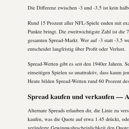
Die Differenz zwischen -3 und -3.5 ist kein hal
Rund 15 Prozent aller NFL-Spiele enden mit exa
Punkte bringt. Die zweitwichtigste Zahl ist die
gesamten Spread-Markt. Wer auf -3 statt -3.5 we
entscheidet langfristig über Profit oder Verlust.
Spread-Wetten gibt es seit den 1940er Jahren. S
einseitigen Spielen so unattraktiv, dass kaum 
Heute bilden Spread-Wetten rund 60 Prozent d
Spread kaufen und verkaufen — A
Alternate Spreads erlauben dir, die Linie zu ve
kaufen, was die Quote auf etwa 1.45 drückt, ode
veränderte Gewinnwahrscheinlichkeit den Quotenv