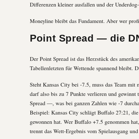
Differenzen kleiner ausfallen und der Underdog-
Moneyline bleibt das Fundament. Aber wer profit
Point Spread — die D
Der Point Spread ist das Herzstück des amerik
Tabellenletzten für Wettende spannend bleibt. 
Steht Kansas City bei -7.5, muss das Team mit
darf also bis zu 7 Punkte verlieren und gewinn
Spread —, was bei ganzen Zahlen wie -7 durcha
Beispiel: Kansas City schlägt Buffalo 27:21, die
gewonnen hat. Wer Buffalo +7.5 genommen hat, 
trennt das Wett-Ergebnis vom Spielausgang und 