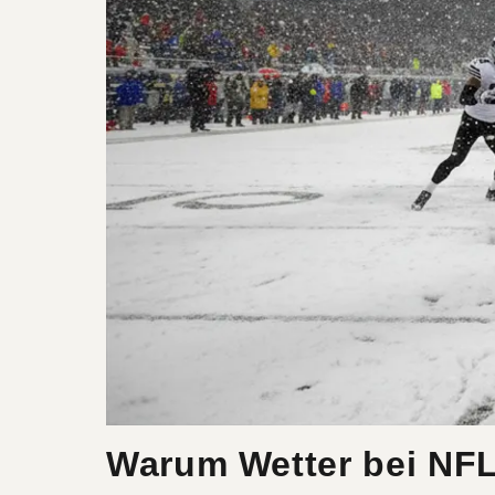
Warum Wetter bei NFL 