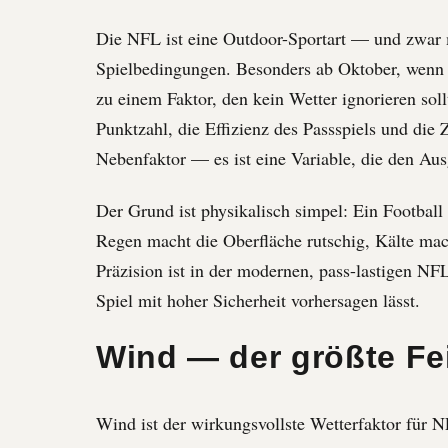
Die NFL ist eine Outdoor-Sportart — und zwar m
Spielbedingungen. Besonders ab Oktober, wenn 
zu einem Faktor, den kein Wetter ignorieren sol
Punktzahl, die Effizienz des Passspiels und die
Nebenfaktor — es ist eine Variable, die den Aus
Der Grund ist physikalisch simpel: Ein Football
Regen macht die Oberfläche rutschig, Kälte mac
Präzision ist in der modernen, pass-lastigen NF
Spiel mit hoher Sicherheit vorhersagen lässt.
Wind — der größte Fe
Wind ist der wirkungsvollste Wetterfaktor für