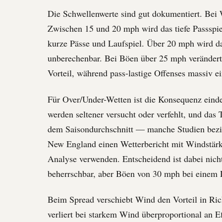
Die Schwellenwerte sind gut dokumentiert. Bei 
Zwischen 15 und 20 mph wird das tiefe Passspie
kurze Pässe und Laufspiel. Über 20 mph wird d
unberechenbar. Bei Böen über 25 mph verändert 
Vorteil, während pass-lastige Offenses massiv e
Für Over/Under-Wetten ist die Konsequenz einde
werden seltener versucht oder verfehlt, und das 
dem Saisondurchschnitt — manche Studien beziffe
New England einen Wetterbericht mit Windstärke
Analyse verwenden. Entscheidend ist dabei nich
beherrschbar, aber Böen von 30 mph bei einem 
Beim Spread verschiebt Wind den Vorteil in Ric
verliert bei starkem Wind überproportional an 