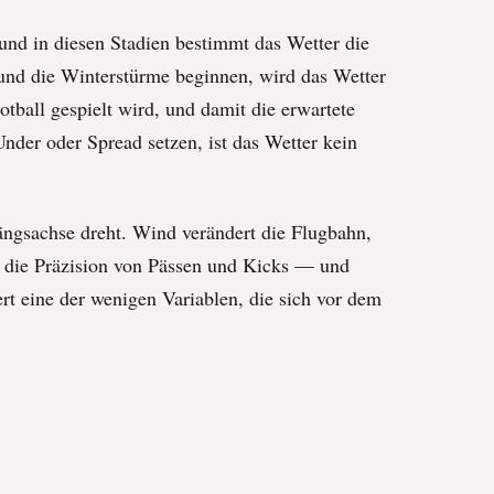
und in diesen Stadien bestimmt das Wetter die
und die Winterstürme beginnen, wird das Wetter
tball gespielt wird, und damit die erwartete
Under oder Spread setzen, ist das Wetter kein
Längsachse dreht. Wind verändert die Flugbahn,
rt die Präzision von Pässen und Kicks — und
ert eine der wenigen Variablen, die sich vor dem