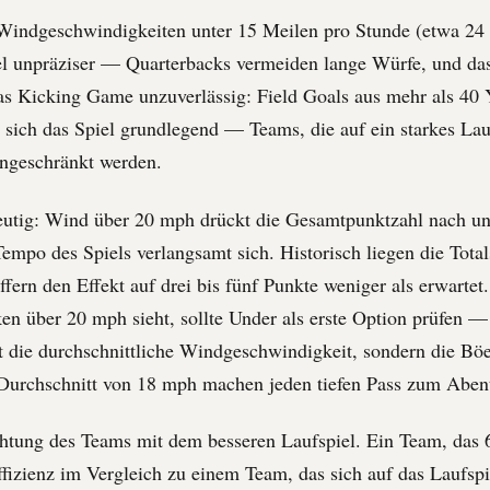
Windgeschwindigkeiten unter 15 Meilen pro Stunde (etwa 24 k
l unpräziser — Quarterbacks vermeiden lange Würfe, und das 
as Kicking Game unzuverlässig: Field Goals aus mehr als 40
sich das Spiel grundlegend — Teams, die auf ein starkes Lau
ingeschränkt werden.
utig: Wind über 20 mph drückt die Gesamtpunktzahl nach unte
Tempo des Spiels verlangsamt sich. Historisch liegen die Tota
rn den Effekt auf drei bis fünf Punkte weniger als erwartet
n über 20 mph sieht, sollte Under als erste Option prüfen — 
t die durchschnittliche Windgeschwindigkeit, sondern die Bö
Durchschnitt von 18 mph machen jeden tiefen Pass zum Aben
htung des Teams mit dem besseren Laufspiel. Ein Team, das 60
Effizienz im Vergleich zu einem Team, das sich auf das Laufs