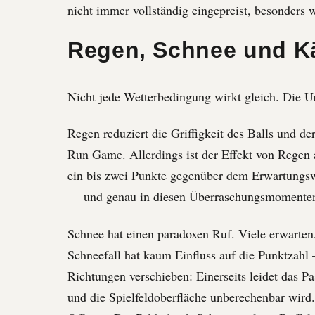
nicht immer vollständig eingepreist, besonders
Regen, Schnee und Kä
Nicht jede Wetterbedingung wirkt gleich. Die Un
Regen reduziert die Griffigkeit des Balls und d
Run Game. Allerdings ist der Effekt von Regen 
ein bis zwei Punkte gegenüber dem Erwartungswer
— und genau in diesen Überraschungsmomenten 
Schnee hat einen paradoxen Ruf. Viele erwarten,
Schneefall hat kaum Einfluss auf die Punktzahl —
Richtungen verschieben: Einerseits leidet das Pa
und die Spielfeldoberfläche unberechenbar wird