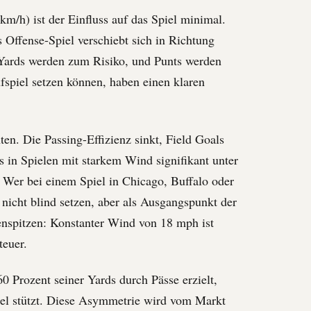
m/h) ist der Einfluss auf das Spiel minimal.
Offense-Spiel verschiebt sich in Richtung
 Yards werden zum Risiko, und Punts werden
fspiel setzen können, haben einen klaren
n. Die Passing-Effizienz sinkt, Field Goals
ls in Spielen mit starkem Wind signifikant unter
. Wer bei einem Spiel in Chicago, Buffalo oder
nicht blind setzen, aber als Ausgangspunkt der
enspitzen: Konstanter Wind von 18 mph ist
teuer.
 Prozent seiner Yards durch Pässe erzielt,
piel stützt. Diese Asymmetrie wird vom Markt