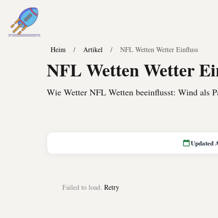
Heim
/
Artikel
/
NFL Wetten Wetter Einfluss
NFL Wetten Wetter Ein
Wie Wetter NFL Wetten beeinflusst: Wind als P
Updated 
Failed to load.
Retry