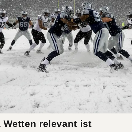
Wetten relevant ist