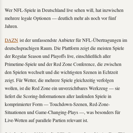
Wer NFL-Spiele in Deutschland live sehen will, hat inzwischen
mehrere legale Optionen — deutlich mehr als noch vor fünf
Jahren.
DAZN
ist der umfassendste Anbieter für NFL-Übertragungen im
deutschsprachigen Raum. Die Plattform zeigt die meisten Spiele
der Regular Season und Playoffs live, einschließlich aller
Primetime-Spiele und der Red Zone Conference, die zwischen
den Spielen wechselt und die wichtigsten Szenen in Echtzeit
zeigt. Für Wetter, die mehrere Spiele gleichzeitig verfolgen
wollen, ist die Red Zone ein unverzichtbares Werkzeug — sie
liefert die Scoring-Informationen aller laufenden Spiele in
komprimierter Form — Touchdown-Szenen, Red-Zone-
Situationen und Game-Changing-Plays —, was besonders für
Live-Wetten auf parallele Partien relevant ist.