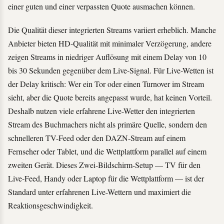
einer guten und einer verpassten Quote ausmachen können.
Die Qualität dieser integrierten Streams variiert erheblich. Manche
Anbieter bieten HD-Qualität mit minimaler Verzögerung, andere
zeigen Streams in niedriger Auflösung mit einem Delay von 10
bis 30 Sekunden gegenüber dem Live-Signal. Für Live-Wetten ist
der Delay kritisch: Wer ein Tor oder einen Turnover im Stream
sieht, aber die Quote bereits angepasst wurde, hat keinen Vorteil.
Deshalb nutzen viele erfahrene Live-Wetter den integrierten
Stream des Buchmachers nicht als primäre Quelle, sondern den
schnelleren TV-Feed oder den DAZN-Stream auf einem
Fernseher oder Tablet, und die Wettplattform parallel auf einem
zweiten Gerät. Dieses Zwei-Bildschirm-Setup — TV für den
Live-Feed, Handy oder Laptop für die Wettplattform — ist der
Standard unter erfahrenen Live-Wettern und maximiert die
Reaktionsgeschwindigkeit.