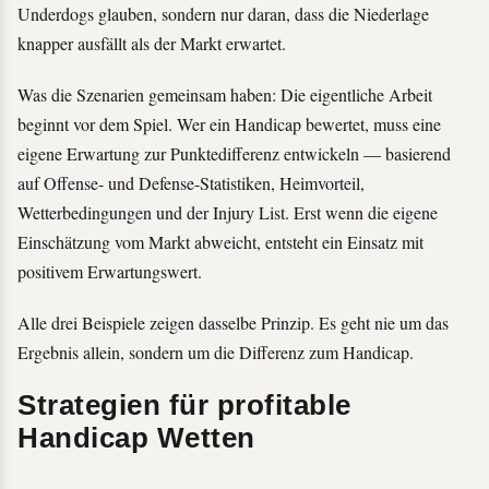
Underdogs glauben, sondern nur daran, dass die Niederlage
knapper ausfällt als der Markt erwartet.
Was die Szenarien gemeinsam haben: Die eigentliche Arbeit
beginnt vor dem Spiel. Wer ein Handicap bewertet, muss eine
eigene Erwartung zur Punktedifferenz entwickeln — basierend
auf Offense- und Defense-Statistiken, Heimvorteil,
Wetterbedingungen und der Injury List. Erst wenn die eigene
Einschätzung vom Markt abweicht, entsteht ein Einsatz mit
positivem Erwartungswert.
Alle drei Beispiele zeigen dasselbe Prinzip. Es geht nie um das
Ergebnis allein, sondern um die Differenz zum Handicap.
Strategien für profitable
Handicap Wetten