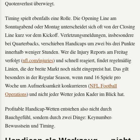
Quotenverlust überwiegt.
Timing spielt ebenfalls eine Rolle. Die Opening Line am
Sonntagabend oder Montag unterscheidet sich oft von der Closing
Line kurz vor dem Kickoff. Verletzungsmeldungen, insbesondere
bei Quarterbacks, verschieben Handicaps um zwei bis drei Punkte
innerhalb weniger Stunden. Wer die Injury Reports am Freitag
verfolgt (
nfl.com/injuries
) und schnell reagiert, findet regelmäßig
Linien, die der breite Markt noch nicht eingepreist hat. Das gilt
besonders in der Regular Season, wenn rund 16 Spiele pro
Woche um Aufmerksamkeit konkurrieren (
NFL Football
Operations
) und nicht jeder Wetter jeden Kader im Blick hat.
Profitable Handicap-Wetten entstehen also nicht durch
Bauchgefühl, sondern durch zwei Dinge: Keynumber-
Bewusstsein und Timing.