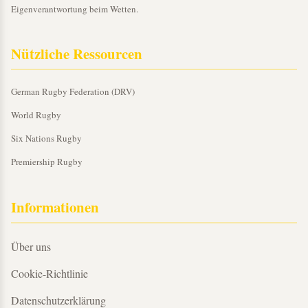
Eigenverantwortung beim Wetten.
Nützliche Ressourcen
German Rugby Federation (DRV)
World Rugby
Six Nations Rugby
Premiership Rugby
Informationen
Über uns
Cookie-Richtlinie
Datenschutzerklärung