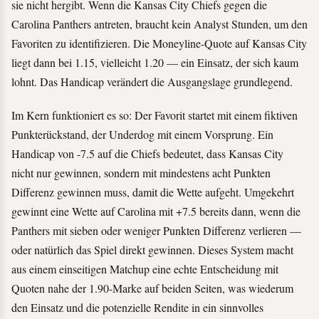
sie nicht hergibt. Wenn die Kansas City Chiefs gegen die
Carolina Panthers antreten, braucht kein Analyst Stunden, um den
Favoriten zu identifizieren. Die Moneyline-Quote auf Kansas City
liegt dann bei 1.15, vielleicht 1.20 — ein Einsatz, der sich kaum
lohnt. Das Handicap verändert die Ausgangslage grundlegend.
Im Kern funktioniert es so: Der Favorit startet mit einem fiktiven
Punkterückstand, der Underdog mit einem Vorsprung. Ein
Handicap von -7.5 auf die Chiefs bedeutet, dass Kansas City
nicht nur gewinnen, sondern mit mindestens acht Punkten
Differenz gewinnen muss, damit die Wette aufgeht. Umgekehrt
gewinnt eine Wette auf Carolina mit +7.5 bereits dann, wenn die
Panthers mit sieben oder weniger Punkten Differenz verlieren —
oder natürlich das Spiel direkt gewinnen. Dieses System macht
aus einem einseitigen Matchup eine echte Entscheidung mit
Quoten nahe der 1.90-Marke auf beiden Seiten, was wiederum
den Einsatz und die potenzielle Rendite in ein sinnvolles