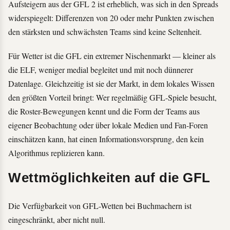
Aufsteigern aus der GFL 2 ist erheblich, was sich in den Spreads
widerspiegelt: Differenzen von 20 oder mehr Punkten zwischen
den stärksten und schwächsten Teams sind keine Seltenheit.
Für Wetter ist die GFL ein extremer Nischenmarkt — kleiner als
die ELF, weniger medial begleitet und mit noch dünnerer
Datenlage. Gleichzeitig ist sie der Markt, in dem lokales Wissen
den größten Vorteil bringt: Wer regelmäßig GFL-Spiele besucht,
die Roster-Bewegungen kennt und die Form der Teams aus
eigener Beobachtung oder über lokale Medien und Fan-Foren
einschätzen kann, hat einen Informationsvorsprung, den kein
Algorithmus replizieren kann.
Wettmöglichkeiten auf die GFL
Die Verfügbarkeit von GFL-Wetten bei Buchmachern ist
eingeschränkt, aber nicht null.