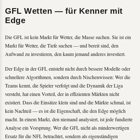
GFL Wetten — für Kenner mit
Edge
Die GFL ist kein Markt für Wetter, die Masse suchen. Sie ist ein
Markt für Wetter, die Tiefe suchen — und bereit sind, den
Aufwand zu investieren, den kaum jemand anderes investiert.
Der Edge in der GFL entsteht nicht durch bessere Modelle oder
schnellere Algorithmen, sondern durch Nischenwissen: Wer die
Teams kennt, die Spieler verfolgt und die Dynamik der Liga
versteht, hat einen Vorteil, der in effizienten Märkten nicht
existiert. Dass die Einsätze klein sind und die Märkte schmal, ist
kein Nachteil — es ist die Eigenschaft, die den Edge möglich
macht. In einem Markt, den niemand analysiert, ist jede fundierte
Analyse ein Vorsprung. Wer die GFL nicht als minderwertigen
Ersatz für die NFL betrachtet, sondern als eigenständigen