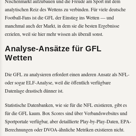
Nischenmarkt aufzubauen und die Freude am Sport mit dem
analytischen Reiz des Wettens zu verbinden. Für viele deutsche
Football-Fans ist die GFL der Einstieg ins Wetten — und
manchmal auch der Markt, in dem sie die besten Ergebnisse
erzielen, weil sie hier mehr wissen als überall sonst.
Analyse-Ansätze für GFL
Wetten
Die GFL zu analysieren erfordert einen anderen Ansatz als NFL-
oder sogar ELF-Analyse, weil die öffentlich verfügbare
Datenlage drastisch dünner ist.
Statistische Datenbanken, wie sie für die NFL existieren, gibt es
für die GFL kaum. Box Scores sind über Verbandswebsites und
Sportportale verfügbar, aber detaillierte Play-by-Play-Daten, EPA-
Berechnungen oder DVOA-ähnliche Metriken existieren nicht.