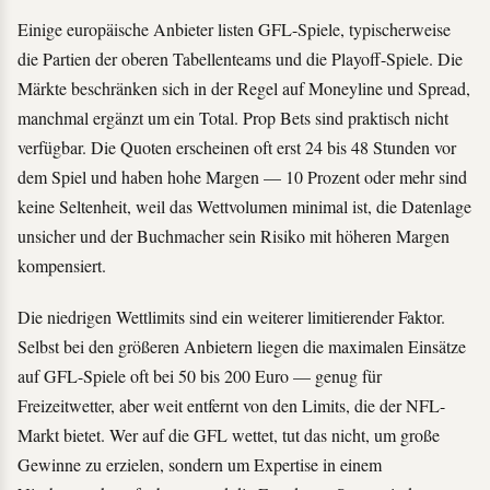
Einige europäische Anbieter listen GFL-Spiele, typischerweise
die Partien der oberen Tabellenteams und die Playoff-Spiele. Die
Märkte beschränken sich in der Regel auf Moneyline und Spread,
manchmal ergänzt um ein Total. Prop Bets sind praktisch nicht
verfügbar. Die Quoten erscheinen oft erst 24 bis 48 Stunden vor
dem Spiel und haben hohe Margen — 10 Prozent oder mehr sind
keine Seltenheit, weil das Wettvolumen minimal ist, die Datenlage
unsicher und der Buchmacher sein Risiko mit höheren Margen
kompensiert.
Die niedrigen Wettlimits sind ein weiterer limitierender Faktor.
Selbst bei den größeren Anbietern liegen die maximalen Einsätze
auf GFL-Spiele oft bei 50 bis 200 Euro — genug für
Freizeitwetter, aber weit entfernt von den Limits, die der NFL-
Markt bietet. Wer auf die GFL wettet, tut das nicht, um große
Gewinne zu erzielen, sondern um Expertise in einem