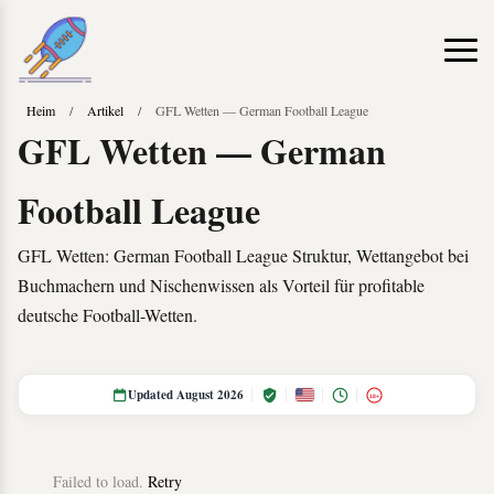
Heim
/
Artikel
/
GFL Wetten — German Football League
GFL Wetten — German
Football League
GFL Wetten: German Football League Struktur, Wettangebot bei
Buchmachern und Nischenwissen als Vorteil für profitable
deutsche Football-Wetten.
Updated August 2026
18+
Failed to load.
Retry